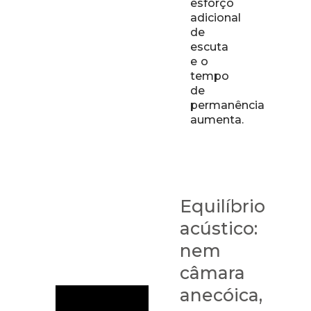
esforço
adicional
de
escuta
e o
tempo
de
permanência
aumenta.
Equilíbrio
acústico:
nem
câmara
anecóica,